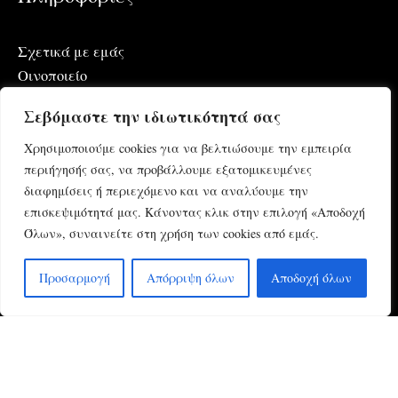
Σχετικά με εμάς
Οινοποιείο
Αμπελώνες
Σεβόμαστε την ιδιωτικότητά σας
Επικοινωνία
Χρησιμοποιούμε cookies για να βελτιώσουμε την εμπειρία
περιήγησής σας, να προβάλλουμε εξατομικευμένες
διαφημίσεις ή περιεχόμενο και να αναλύουμε την
3χλμ. Λεωφόρος Μεγάρων – Αλεποχωρίου, περιοχή
επισκεψιμότητά μας. Κάνοντας κλικ στην επιλογή «Αποδοχή
Γιώργη Βασίλη Μέγαρα Αττικής
Όλων», συναινείτε στη χρήση των cookies από εμάς.
+302296025343
margetis.wines@gmail.com
Προσαρμογή
Απόρριψη όλων
Αποδοχή όλων
Copyright © 2026 www.margietiswines.gr
Κατασκευή ιστοσελίδων
www.cmd.gr