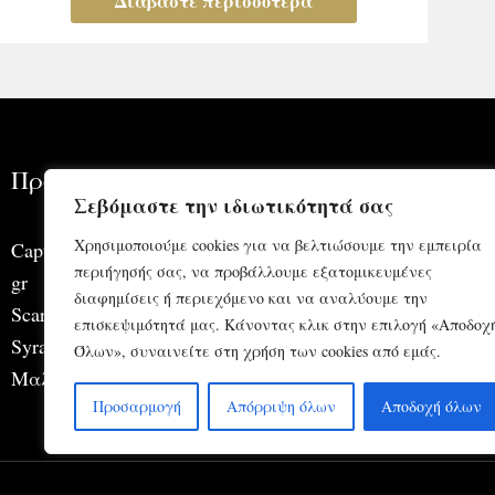
Διαβάστε περισσότερα
Προϊόντα
Πλη
Σεβόμαστε την ιδιωτικότητά σας
Χρησιμοποιούμε cookies για να βελτιώσουμε την εμπειρία
Captain
Σχετ
περιήγησής σας, να προβάλλουμε εξατομικευμένες
gr
Οινο
διαφημίσεις ή περιεχόμενο και να αναλύουμε την
Scarabeo
Αμπ
επισκεψιμότητά μας. Κάνοντας κλικ στην επιλογή «Αποδοχ
Syrah
Όλων», συναινείτε στη χρήση των cookies από εμάς.
Μαλαγουζιά
Προσαρμογή
Απόρριψη όλων
Αποδοχή όλων