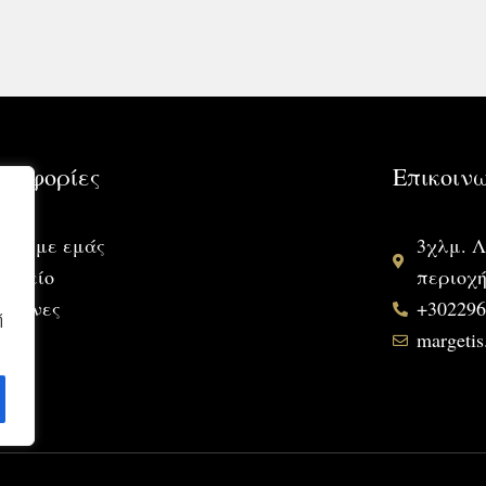
ροφορίες
Επικοιν
ικά με εμάς
3χλμ. 
ποιείο
περιοχ
ελώνες
+30229
ή
margeti