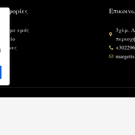
ροφορίες
Επικοιν
ικά με εμάς
3χλμ. 
ποιείο
περιοχ
ελώνες
+30229
ή
margeti
Copyright © 2026 www.margietiswines.gr
Κατασκευή ιστοσελίδων
www.cmd.gr