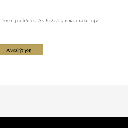
 που ζητούσατε. Αν θέλετε, δοκιμάστε την