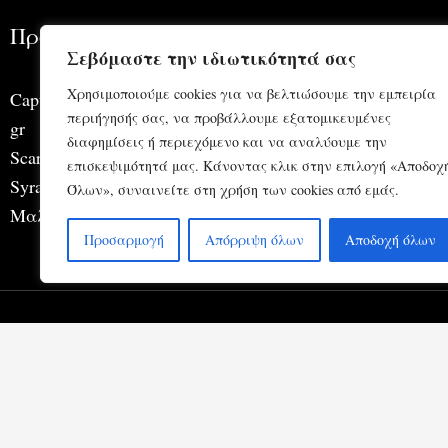
Προϊόντα
Πλη
Σεβόμαστε την ιδιωτικότητά σας
Χρησιμοποιούμε cookies για να βελτιώσουμε την εμπειρία
Captain
Σχετ
περιήγησής σας, να προβάλλουμε εξατομικευμένες
gr
Οινο
διαφημίσεις ή περιεχόμενο και να αναλύουμε την
Scarabeo
Αμπ
επισκεψιμότητά μας. Κάνοντας κλικ στην επιλογή «Αποδοχ
Syrah
Όλων», συναινείτε στη χρήση των cookies από εμάς.
Μαλαγουζιά
Προσαρμογή
Απόρριψη όλων
Αποδοχή όλων