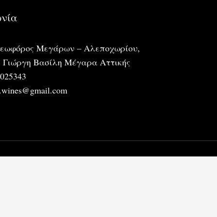
ωνία
Λεωφόρος Μεγάρων – Αλεποχωρίου,
ή Γιώργη Βασίλη Μέγαρα Αττικής
6025343
s.wines@gmail.com