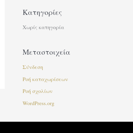
η
Kατηγορίες
σ
η
Χωρίς κατηγορία
γ
ι
Μεταστοιχεία
α
:
Σύνδεση
Ροή καταχωρίσεων
Ροή σχολίων
WordPress.org